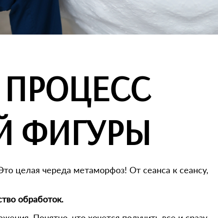
 ПРОЦЕСС
Й ФИГУРЫ
Это целая череда метаморфоз! От сеанса к сеансу,
ство обработок.
ения. Понятно, что хочется получить все и сразу,