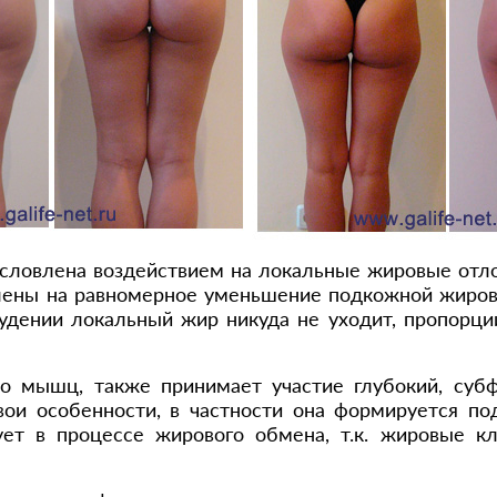
словлена воздействием на локальные жировые отл
ены на равномерное уменьшение подкожной жировой 
удении локальный жир никуда не уходит, пропорци
о мышц, также принимает участие глубокий, суб
вои особенности, в частности она формируется по
вует в процессе жирового обмена, т.к. жировые к