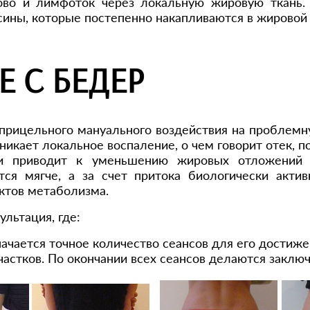
рово и лимфоток через локальную жировую ткань.
сины, которые постепенно накапливаются в жировой
Е С БЕДЕР
прицельного мануального воздействия на проблемну
зникает локальное воспаление, о чем говорит отек, 
 и приводит к уменьшению жировых отложений в
ится мягче, а за счет притока биологически акти
ктов метаболизма.
льтация, где:
ачается точное количество сеансов для его достиже
астков. По окончании всех сеансов делаются заклю